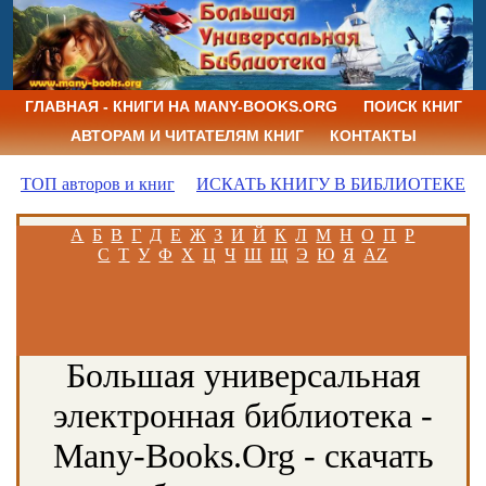
ГЛАВНАЯ - КНИГИ НА MANY-BOOKS.ORG
ПОИСК КНИГ
АВТОРАМ И ЧИТАТЕЛЯМ КНИГ
КОНТАКТЫ
ТОП авторов и книг
ИСКАТЬ КНИГУ В БИБЛИОТЕКЕ
А
Б
В
Г
Д
Е
Ж
З
И
Й
К
Л
М
Н
О
П
Р
С
Т
У
Ф
Х
Ц
Ч
Ш
Щ
Э
Ю
Я
AZ
Большая универсальная
электронная библиотека -
Many-Books.Org - скачать