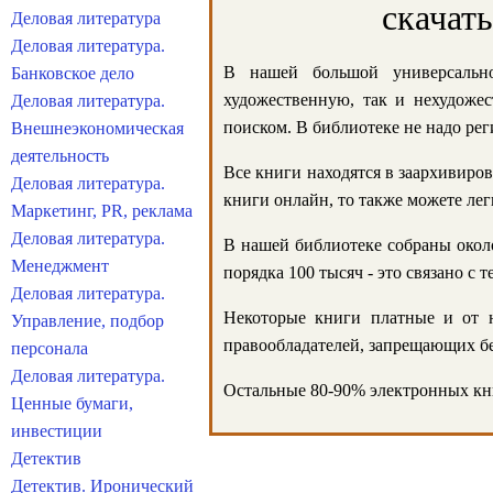
скачат
Деловая литература
Деловая литература.
В нашей большой универсально
Банковское дело
художественную, так и нехудожес
Деловая литература.
поиском. В библиотеке не надо реги
Внешнеэкономическая
деятельность
Все книги находятся в заархивиров
Деловая литература.
книги онлайн, то также можете лег
Маркетинг, PR, реклама
Деловая литература.
В нашей библиотеке собраны около
Менеджмент
порядка 100 тысяч - это связано с
Деловая литература.
Некоторые книги платные и от н
Управление, подбор
правообладателей, запрещающих бе
персонала
Деловая литература.
Остальные 80-90% электронных кни
Ценные бумаги,
инвестиции
Детектив
Детектив. Иронический