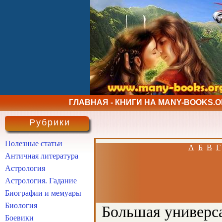
ГЛАВНАЯ - КНИГИ НА MANY-BOOKS.
Рубрики
Полезные статьи
А
Б
В
Г
Античная литература
Астрология
Астрология. Гадание
Биографии и мемуары
Биология
Большая универса
Боевики