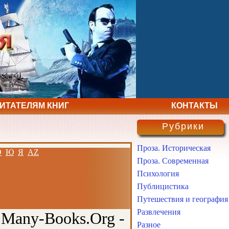
ЧИТАТЕЛЯМ КНИГ
КОНТАКТЫ
Рубрики
Проза. Историческая
Э
Ю
Я
AZ
Проза. Современная
Психология
Публицистика
Путешествия и география
Развлечения
 Many-Books.Org -
Разное