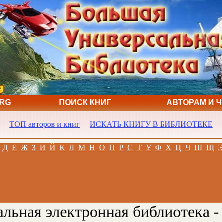
ORG
ПОИСК КНИГ
АВТОРАМ И 
ТОП авторов и книг
ИСКАТЬ КНИГУ В БИБЛИОТЕКЕ
Д
Е
Ж
З
И
Й
К
Л
М
Н
О
П
Р
С
Т
У
Ф
Х
Ц
Ч
Ш
Щ
льная электронная библиотека -