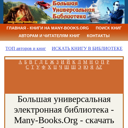
ГЛАВНАЯ - КНИГИ НА MANY-BOOKS.ORG
ПОИСК КНИГ
АВТОРАМ И ЧИТАТЕЛЯМ КНИГ
КОНТАКТЫ
ТОП авторов и книг
ИСКАТЬ КНИГУ В БИБЛИОТЕКЕ
А
Б
В
Г
Д
Е
Ж
З
И
Й
К
Л
М
Н
О
П
Р
С
Т
У
Ф
Х
Ц
Ч
Ш
Щ
Э
Ю
Я
AZ
Большая универсальная
электронная библиотека -
Many-Books.Org - скачать