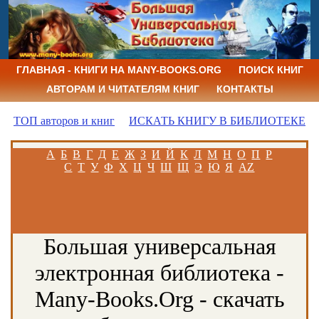
ГЛАВНАЯ - КНИГИ НА MANY-BOOKS.ORG
ПОИСК КНИГ
АВТОРАМ И ЧИТАТЕЛЯМ КНИГ
КОНТАКТЫ
ТОП авторов и книг
ИСКАТЬ КНИГУ В БИБЛИОТЕКЕ
А
Б
В
Г
Д
Е
Ж
З
И
Й
К
Л
М
Н
О
П
Р
С
Т
У
Ф
Х
Ц
Ч
Ш
Щ
Э
Ю
Я
AZ
Большая универсальная
электронная библиотека -
Many-Books.Org - скачать