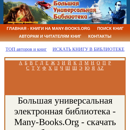
ГЛАВНАЯ - КНИГИ НА MANY-BOOKS.ORG
ПОИСК КНИГ
АВТОРАМ И ЧИТАТЕЛЯМ КНИГ
КОНТАКТЫ
ТОП авторов и книг
ИСКАТЬ КНИГУ В БИБЛИОТЕКЕ
А
Б
В
Г
Д
Е
Ж
З
И
Й
К
Л
М
Н
О
П
Р
С
Т
У
Ф
Х
Ц
Ч
Ш
Щ
Э
Ю
Я
AZ
Большая универсальная
электронная библиотека -
Many-Books.Org - скачать