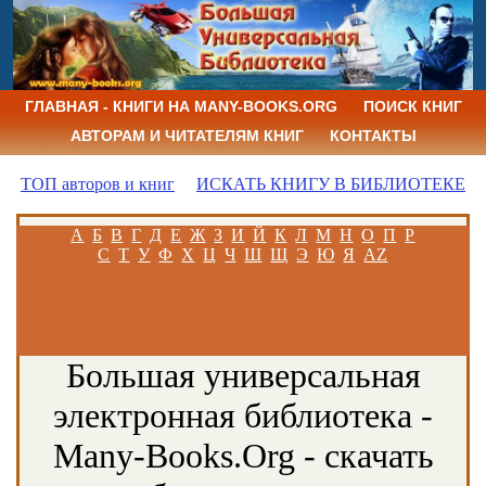
ГЛАВНАЯ - КНИГИ НА MANY-BOOKS.ORG
ПОИСК КНИГ
АВТОРАМ И ЧИТАТЕЛЯМ КНИГ
КОНТАКТЫ
ТОП авторов и книг
ИСКАТЬ КНИГУ В БИБЛИОТЕКЕ
А
Б
В
Г
Д
Е
Ж
З
И
Й
К
Л
М
Н
О
П
Р
С
Т
У
Ф
Х
Ц
Ч
Ш
Щ
Э
Ю
Я
AZ
Большая универсальная
электронная библиотека -
Many-Books.Org - скачать