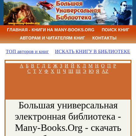
ГЛАВНАЯ - КНИГИ НА MANY-BOOKS.ORG
ПОИСК КНИГ
АВТОРАМ И ЧИТАТЕЛЯМ КНИГ
КОНТАКТЫ
ТОП авторов и книг
ИСКАТЬ КНИГУ В БИБЛИОТЕКЕ
А
Б
В
Г
Д
Е
Ж
З
И
Й
К
Л
М
Н
О
П
Р
С
Т
У
Ф
Х
Ц
Ч
Ш
Щ
Э
Ю
Я
AZ
Большая универсальная
электронная библиотека -
Many-Books.Org - скачать