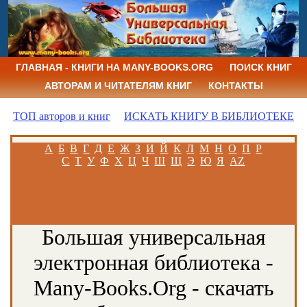
ГЛАВНАЯ - КНИГИ НА MANY-BOOKS.ORG
ПОИСК КНИГ
АВТОРАМ И ЧИТАТЕЛЯМ КНИГ
КОНТАКТЫ
ТОП авторов и книг
ИСКАТЬ КНИГУ В БИБЛИОТЕКЕ
А
Б
В
Г
Д
Е
Ж
З
И
Й
К
Л
М
Н
О
П
Р
С
Т
У
Ф
Х
Ц
Ч
Ш
Щ
Э
Ю
Я
AZ
Большая универсальная
электронная библиотека -
Many-Books.Org - скачать