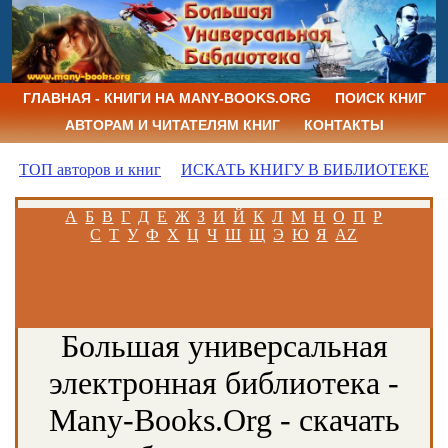
ГЛАВНАЯ - КНИГИ НА MANY-BOOKS.ORG
ПОИСК КНИГ
АВТОРАМ И ЧИТАТЕЛЯМ КНИГ
КОНТАКТЫ
ТОП авторов и книг
ИСКАТЬ КНИГУ В БИБЛИОТЕКЕ
А
Б
В
Г
Д
Е
Ж
З
И
Й
К
Л
М
Н
О
П
Р
С
Т
У
Ф
Х
Ц
Ч
Ш
Щ
Э
Ю
Я
AZ
Большая универсальная
электронная библиотека -
Many-Books.Org - скачать