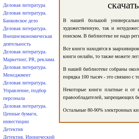
скачат
Деловая литература
Деловая литература.
В нашей большой универсально
Банковское дело
художественную, так и нехудожес
Деловая литература.
поиском. В библиотеке не надо реги
Внешнеэкономическая
деятельность
Все книги находятся в заархивиров
Деловая литература.
книги онлайн, то также можете лег
Маркетинг, PR, реклама
Деловая литература.
В нашей библиотеке собраны около
Менеджмент
порядка 100 тысяч - это связано с
Деловая литература.
Некоторые книги платные и от н
Управление, подбор
правообладателей, запрещающих бе
персонала
Деловая литература.
Остальные 80-90% электронных кни
Ценные бумаги,
инвестиции
Детектив
Детектив. Иронический