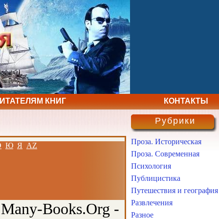
ЧИТАТЕЛЯМ КНИГ
КОНТАКТЫ
Рубрики
Проза. Историческая
Э
Ю
Я
AZ
Проза. Современная
Психология
Публицистика
Путешествия и география
Развлечения
 Many-Books.Org -
Разное