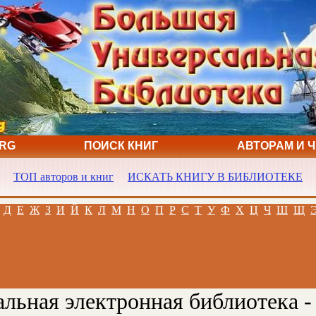
ORG
ПОИСК КНИГ
АВТОРАМ И 
ТОП авторов и книг
ИСКАТЬ КНИГУ В БИБЛИОТЕКЕ
Д
Е
Ж
З
И
Й
К
Л
М
Н
О
П
Р
С
Т
У
Ф
Х
Ц
Ч
Ш
Щ
льная электронная библиотека -