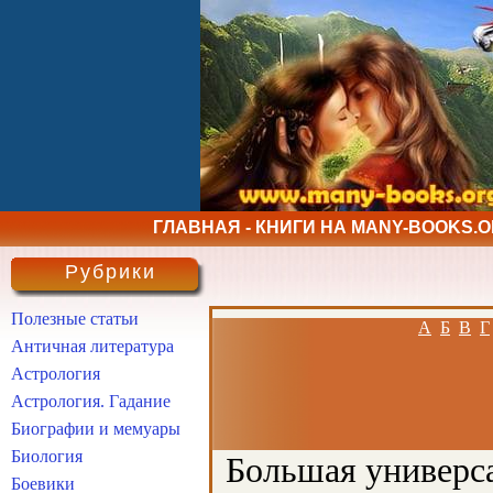
ГЛАВНАЯ - КНИГИ НА MANY-BOOKS.
Рубрики
Полезные статьи
А
Б
В
Г
Античная литература
Астрология
Астрология. Гадание
Биографии и мемуары
Биология
Большая универса
Боевики