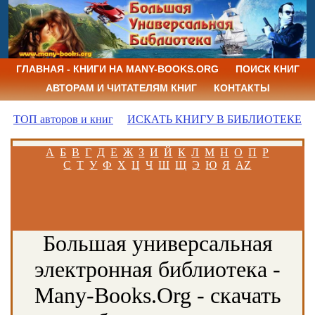
ГЛАВНАЯ - КНИГИ НА MANY-BOOKS.ORG
ПОИСК КНИГ
АВТОРАМ И ЧИТАТЕЛЯМ КНИГ
КОНТАКТЫ
ТОП авторов и книг
ИСКАТЬ КНИГУ В БИБЛИОТЕКЕ
А
Б
В
Г
Д
Е
Ж
З
И
Й
К
Л
М
Н
О
П
Р
С
Т
У
Ф
Х
Ц
Ч
Ш
Щ
Э
Ю
Я
AZ
Большая универсальная
электронная библиотека -
Many-Books.Org - скачать