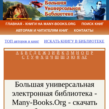
ГЛАВНАЯ - КНИГИ НА MANY-BOOKS.ORG
ПОИСК КНИГ
АВТОРАМ И ЧИТАТЕЛЯМ КНИГ
КОНТАКТЫ
ТОП авторов и книг
ИСКАТЬ КНИГУ В БИБЛИОТЕКЕ
А
Б
В
Г
Д
Е
Ж
З
И
Й
К
Л
М
Н
О
П
Р
С
Т
У
Ф
Х
Ц
Ч
Ш
Щ
Э
Ю
Я
AZ
Большая универсальная
электронная библиотека -
Many-Books.Org - скачать