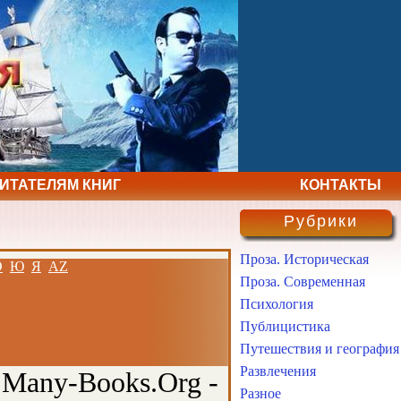
ЧИТАТЕЛЯМ КНИГ
КОНТАКТЫ
Рубрики
Проза. Историческая
Э
Ю
Я
AZ
Проза. Современная
Психология
Публицистика
Путешествия и география
Развлечения
 Many-Books.Org -
Разное