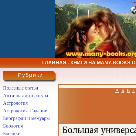
ГЛАВНАЯ - КНИГИ НА MANY-BOOKS.
Рубрики
Полезные статьи
А
Б
В
Г
Античная литература
Астрология
Астрология. Гадание
Биографии и мемуары
Биология
Большая универса
Боевики