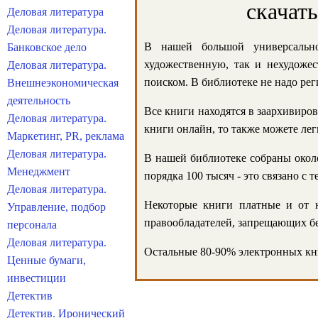
скачат
Деловая литература
Деловая литература.
В нашей большой универсально
Банковское дело
художественную, так и нехудожес
Деловая литература.
поиском. В библиотеке не надо реги
Внешнеэкономическая
деятельность
Все книги находятся в заархивиров
Деловая литература.
книги онлайн, то также можете лег
Маркетинг, PR, реклама
Деловая литература.
В нашей библиотеке собраны около
Менеджмент
порядка 100 тысяч - это связано с
Деловая литература.
Некоторые книги платные и от н
Управление, подбор
правообладателей, запрещающих бе
персонала
Деловая литература.
Остальные 80-90% электронных кни
Ценные бумаги,
инвестиции
Детектив
Детектив. Иронический