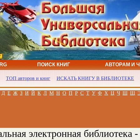
ORG
ПОИСК КНИГ
АВТОРАМ И 
ТОП авторов и книг
ИСКАТЬ КНИГУ В БИБЛИОТЕКЕ
Д
Е
Ж
З
И
Й
К
Л
М
Н
О
П
Р
С
Т
У
Ф
Х
Ц
Ч
Ш
Щ
льная электронная библиотека -