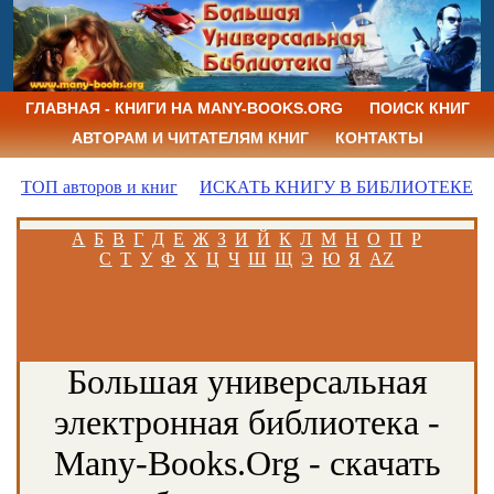
ГЛАВНАЯ - КНИГИ НА MANY-BOOKS.ORG
ПОИСК КНИГ
АВТОРАМ И ЧИТАТЕЛЯМ КНИГ
КОНТАКТЫ
ТОП авторов и книг
ИСКАТЬ КНИГУ В БИБЛИОТЕКЕ
А
Б
В
Г
Д
Е
Ж
З
И
Й
К
Л
М
Н
О
П
Р
С
Т
У
Ф
Х
Ц
Ч
Ш
Щ
Э
Ю
Я
AZ
Большая универсальная
электронная библиотека -
Many-Books.Org - скачать