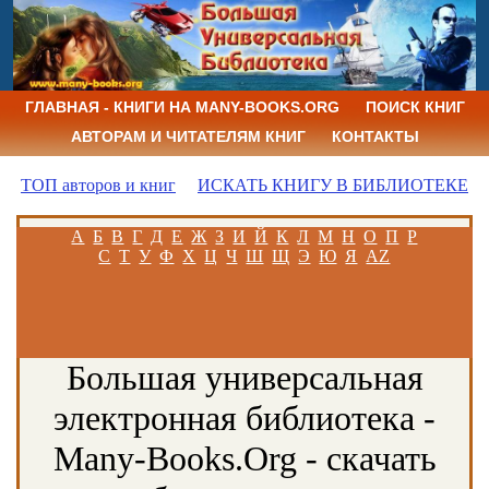
ГЛАВНАЯ - КНИГИ НА MANY-BOOKS.ORG
ПОИСК КНИГ
АВТОРАМ И ЧИТАТЕЛЯМ КНИГ
КОНТАКТЫ
ТОП авторов и книг
ИСКАТЬ КНИГУ В БИБЛИОТЕКЕ
А
Б
В
Г
Д
Е
Ж
З
И
Й
К
Л
М
Н
О
П
Р
С
Т
У
Ф
Х
Ц
Ч
Ш
Щ
Э
Ю
Я
AZ
Большая универсальная
электронная библиотека -
Many-Books.Org - скачать