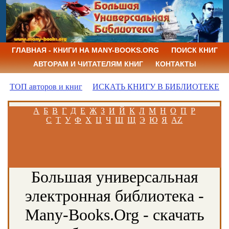
ГЛАВНАЯ - КНИГИ НА MANY-BOOKS.ORG
ПОИСК КНИГ
АВТОРАМ И ЧИТАТЕЛЯМ КНИГ
КОНТАКТЫ
ТОП авторов и книг
ИСКАТЬ КНИГУ В БИБЛИОТЕКЕ
А
Б
В
Г
Д
Е
Ж
З
И
Й
К
Л
М
Н
О
П
Р
С
Т
У
Ф
Х
Ц
Ч
Ш
Щ
Э
Ю
Я
AZ
Большая универсальная
электронная библиотека -
Many-Books.Org - скачать