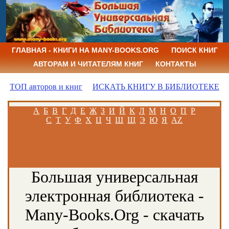
ГЛАВНАЯ - КНИГИ НА MANY-BOOKS.ORG
ПОИСК КНИГ
АВТОРАМ И ЧИТАТЕЛЯМ КНИГ
КОНТАКТЫ
ТОП авторов и книг
ИСКАТЬ КНИГУ В БИБЛИОТЕКЕ
А
Б
В
Г
Д
Е
Ж
З
И
Й
К
Л
М
Н
О
П
Р
С
Т
У
Ф
Х
Ц
Ч
Ш
Щ
Э
Ю
Я
AZ
Большая универсальная
электронная библиотека -
Many-Books.Org - скачать