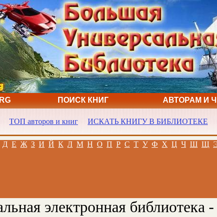
ORG
ПОИСК КНИГ
АВТОРАМ И 
ТОП авторов и книг
ИСКАТЬ КНИГУ В БИБЛИОТЕКЕ
Д
Е
Ж
З
И
Й
К
Л
М
Н
О
П
Р
С
Т
У
Ф
Х
Ц
Ч
Ш
Щ
льная электронная библиотека -