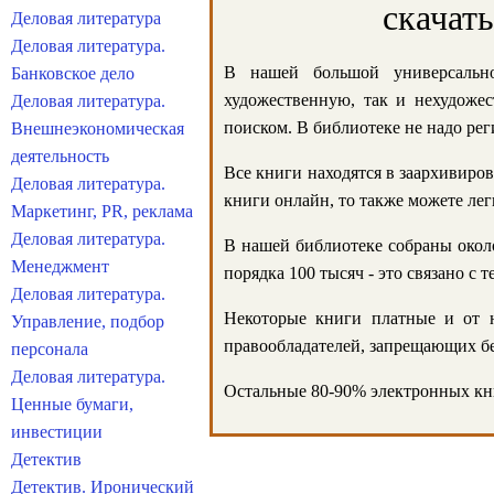
скачат
Деловая литература
Деловая литература.
В нашей большой универсально
Банковское дело
художественную, так и нехудожес
Деловая литература.
поиском. В библиотеке не надо реги
Внешнеэкономическая
деятельность
Все книги находятся в заархивиров
Деловая литература.
книги онлайн, то также можете лег
Маркетинг, PR, реклама
Деловая литература.
В нашей библиотеке собраны около
Менеджмент
порядка 100 тысяч - это связано с
Деловая литература.
Некоторые книги платные и от н
Управление, подбор
правообладателей, запрещающих бе
персонала
Деловая литература.
Остальные 80-90% электронных кни
Ценные бумаги,
инвестиции
Детектив
Детектив. Иронический