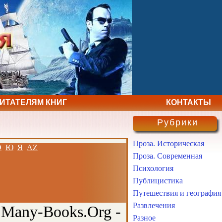
ЧИТАТЕЛЯМ КНИГ
КОНТАКТЫ
Рубрики
Проза. Историческая
Э
Ю
Я
AZ
Проза. Современная
Психология
Публицистика
Путешествия и география
Развлечения
 Many-Books.Org -
Разное