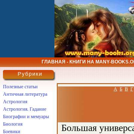
ГЛАВНАЯ - КНИГИ НА MANY-BOOKS.
Рубрики
Полезные статьи
А
Б
В
Г
Античная литература
Астрология
Астрология. Гадание
Биографии и мемуары
Биология
Большая универса
Боевики