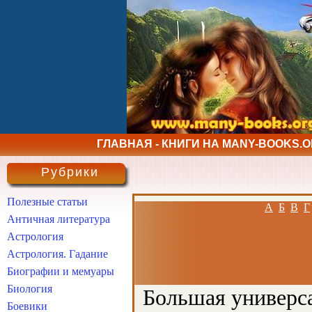
ГЛАВНАЯ - КНИГИ НА MANY-BOOKS.
Рубрики
Полезные статьи
А
Б
В
Г
Античная литература
Астрология
Астрология. Гадание
Биографии и мемуары
Биология
Большая универса
Боевики