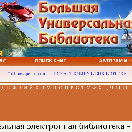
ORG
ПОИСК КНИГ
АВТОРАМ И 
ТОП авторов и книг
ИСКАТЬ КНИГУ В БИБЛИОТЕКЕ
Д
Е
Ж
З
И
Й
К
Л
М
Н
О
П
Р
С
Т
У
Ф
Х
Ц
Ч
Ш
Щ
льная электронная библиотека -