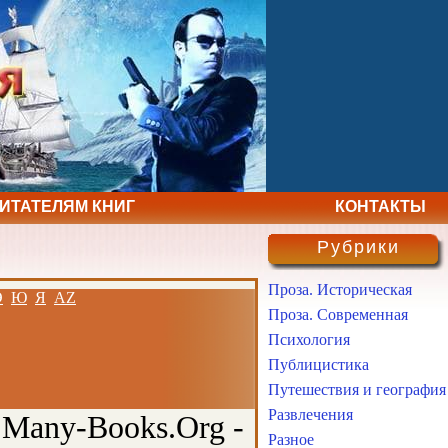
ЧИТАТЕЛЯМ КНИГ
КОНТАКТЫ
Рубрики
Проза. Историческая
Э
Ю
Я
AZ
Проза. Современная
Психология
Публицистика
Путешествия и география
Развлечения
 Many-Books.Org -
Разное