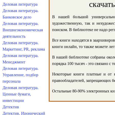
скачат
Деловая литература
Деловая литература.
В нашей большой универсально
Банковское дело
художественную, так и нехудожес
Деловая литература.
поиском. В библиотеке не надо реги
Внешнеэкономическая
деятельность
Все книги находятся в заархивиров
Деловая литература.
книги онлайн, то также можете лег
Маркетинг, PR, реклама
Деловая литература.
В нашей библиотеке собраны около
Менеджмент
порядка 100 тысяч - это связано с
Деловая литература.
Некоторые книги платные и от н
Управление, подбор
правообладателей, запрещающих бе
персонала
Деловая литература.
Остальные 80-90% электронных кни
Ценные бумаги,
инвестиции
Детектив
Детектив. Иронический