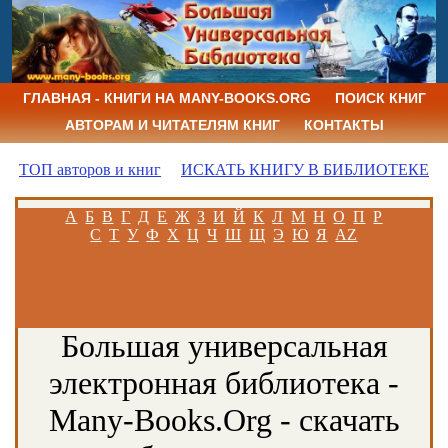
ГЛАВНАЯ - КНИГИ НА MANY-BOOKS.ORG
ПОИСК КНИГ
АВТОРАМ И ЧИТАТЕЛЯМ КНИГ
КОНТАКТЫ
ТОП авторов и книг
ИСКАТЬ КНИГУ В БИБЛИОТЕКЕ
А
Б
В
Г
Д
Е
Ж
З
И
Й
К
Л
М
Н
О
П
Р
С
Т
У
Ф
Х
Ц
Ч
Ш
Щ
Э
Ю
Я
AZ
Большая универсальная
электронная библиотека -
Many-Books.Org - скачать