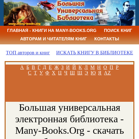
ГЛАВНАЯ - КНИГИ НА MANY-BOOKS.ORG
ПОИСК КНИГ
АВТОРАМ И ЧИТАТЕЛЯМ КНИГ
КОНТАКТЫ
ТОП авторов и книг
ИСКАТЬ КНИГУ В БИБЛИОТЕКЕ
А
Б
В
Г
Д
Е
Ж
З
И
Й
К
Л
М
Н
О
П
Р
С
Т
У
Ф
Х
Ц
Ч
Ш
Щ
Э
Ю
Я
AZ
Большая универсальная
электронная библиотека -
Many-Books.Org - скачать