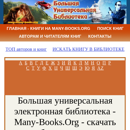
ГЛАВНАЯ - КНИГИ НА MANY-BOOKS.ORG
ПОИСК КНИГ
АВТОРАМ И ЧИТАТЕЛЯМ КНИГ
КОНТАКТЫ
ТОП авторов и книг
ИСКАТЬ КНИГУ В БИБЛИОТЕКЕ
А
Б
В
Г
Д
Е
Ж
З
И
Й
К
Л
М
Н
О
П
Р
С
Т
У
Ф
Х
Ц
Ч
Ш
Щ
Э
Ю
Я
AZ
Большая универсальная
электронная библиотека -
Many-Books.Org - скачать