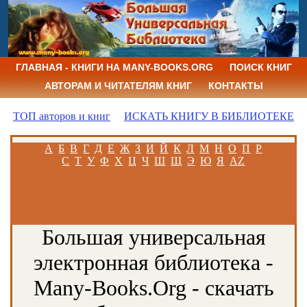
ГЛАВНАЯ - КНИГИ НА MANY-BOOKS.ORG
ПОИСК КНИГ
АВТОРАМ И ЧИТАТЕЛЯМ КНИГ
КОНТАКТЫ
ТОП авторов и книг
ИСКАТЬ КНИГУ В БИБЛИОТЕКЕ
А
Б
В
Г
Д
Е
Ж
З
И
Й
К
Л
М
Н
О
П
Р
С
Т
У
Ф
Х
Ц
Ч
Ш
Щ
Э
Ю
Я
AZ
Большая универсальная
электронная библиотека -
Many-Books.Org - скачать