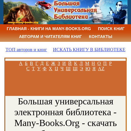
ГЛАВНАЯ - КНИГИ НА MANY-BOOKS.ORG
ПОИСК КНИГ
АВТОРАМ И ЧИТАТЕЛЯМ КНИГ
КОНТАКТЫ
ТОП авторов и книг
ИСКАТЬ КНИГУ В БИБЛИОТЕКЕ
А
Б
В
Г
Д
Е
Ж
З
И
Й
К
Л
М
Н
О
П
Р
С
Т
У
Ф
Х
Ц
Ч
Ш
Щ
Э
Ю
Я
AZ
Большая универсальная
электронная библиотека -
Many-Books.Org - скачать