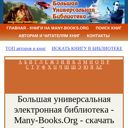
ГЛАВНАЯ - КНИГИ НА MANY-BOOKS.ORG
ПОИСК КНИГ
АВТОРАМ И ЧИТАТЕЛЯМ КНИГ
КОНТАКТЫ
ТОП авторов и книг
ИСКАТЬ КНИГУ В БИБЛИОТЕКЕ
А
Б
В
Г
Д
Е
Ж
З
И
Й
К
Л
М
Н
О
П
Р
С
Т
У
Ф
Х
Ц
Ч
Ш
Щ
Э
Ю
Я
AZ
Большая универсальная
электронная библиотека -
Many-Books.Org - скачать