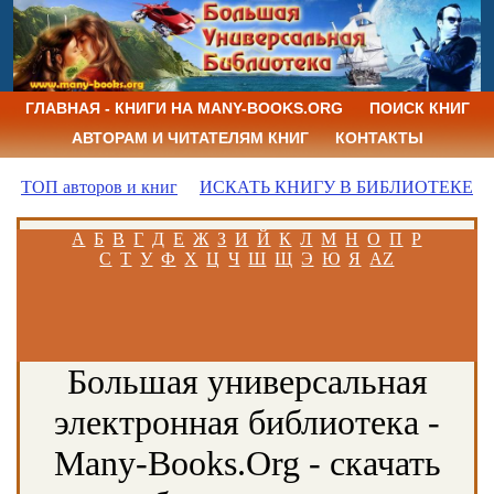
ГЛАВНАЯ - КНИГИ НА MANY-BOOKS.ORG
ПОИСК КНИГ
АВТОРАМ И ЧИТАТЕЛЯМ КНИГ
КОНТАКТЫ
ТОП авторов и книг
ИСКАТЬ КНИГУ В БИБЛИОТЕКЕ
А
Б
В
Г
Д
Е
Ж
З
И
Й
К
Л
М
Н
О
П
Р
С
Т
У
Ф
Х
Ц
Ч
Ш
Щ
Э
Ю
Я
AZ
Большая универсальная
электронная библиотека -
Many-Books.Org - скачать