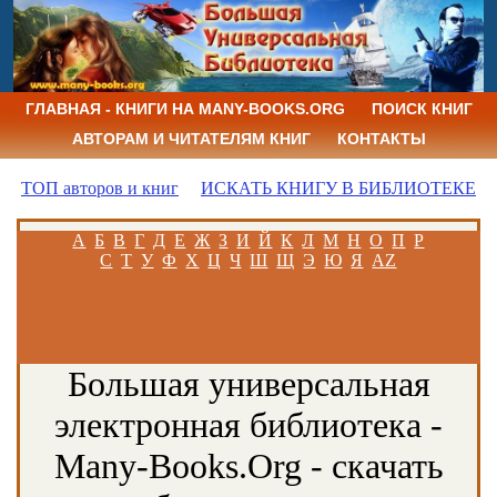
ГЛАВНАЯ - КНИГИ НА MANY-BOOKS.ORG
ПОИСК КНИГ
АВТОРАМ И ЧИТАТЕЛЯМ КНИГ
КОНТАКТЫ
ТОП авторов и книг
ИСКАТЬ КНИГУ В БИБЛИОТЕКЕ
А
Б
В
Г
Д
Е
Ж
З
И
Й
К
Л
М
Н
О
П
Р
С
Т
У
Ф
Х
Ц
Ч
Ш
Щ
Э
Ю
Я
AZ
Большая универсальная
электронная библиотека -
Many-Books.Org - скачать