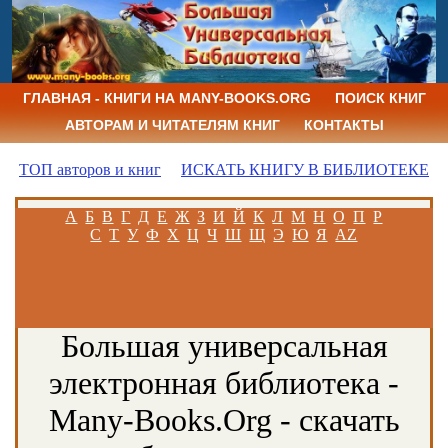
ГЛАВНАЯ - КНИГИ НА MANY-BOOKS.ORG
ПОИСК КНИГ
АВТОРАМ И ЧИТАТЕЛЯМ КНИГ
КОНТАКТЫ
ТОП авторов и книг
ИСКАТЬ КНИГУ В БИБЛИОТЕКЕ
А
Б
В
Г
Д
Е
Ж
З
И
Й
К
Л
М
Н
О
П
Р
С
Т
У
Ф
Х
Ц
Ч
Ш
Щ
Э
Ю
Я
AZ
Большая универсальная
электронная библиотека -
Many-Books.Org - скачать