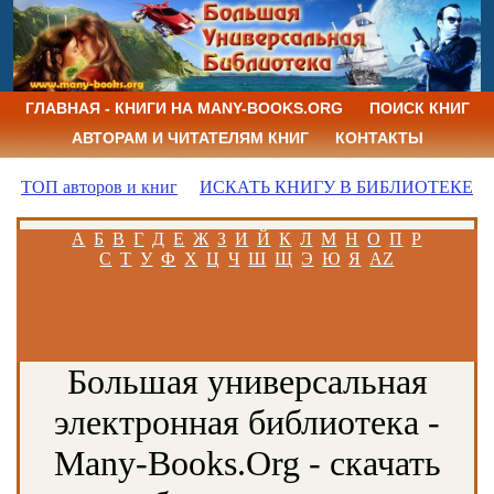
ГЛАВНАЯ - КНИГИ НА MANY-BOOKS.ORG
ПОИСК КНИГ
АВТОРАМ И ЧИТАТЕЛЯМ КНИГ
КОНТАКТЫ
ТОП авторов и книг
ИСКАТЬ КНИГУ В БИБЛИОТЕКЕ
А
Б
В
Г
Д
Е
Ж
З
И
Й
К
Л
М
Н
О
П
Р
С
Т
У
Ф
Х
Ц
Ч
Ш
Щ
Э
Ю
Я
AZ
Большая универсальная
электронная библиотека -
Many-Books.Org - скачать