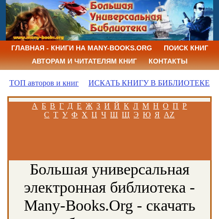
ГЛАВНАЯ - КНИГИ НА MANY-BOOKS.ORG
ПОИСК КНИГ
АВТОРАМ И ЧИТАТЕЛЯМ КНИГ
КОНТАКТЫ
ТОП авторов и книг
ИСКАТЬ КНИГУ В БИБЛИОТЕКЕ
А
Б
В
Г
Д
Е
Ж
З
И
Й
К
Л
М
Н
О
П
Р
С
Т
У
Ф
Х
Ц
Ч
Ш
Щ
Э
Ю
Я
AZ
Большая универсальная
электронная библиотека -
Many-Books.Org - скачать