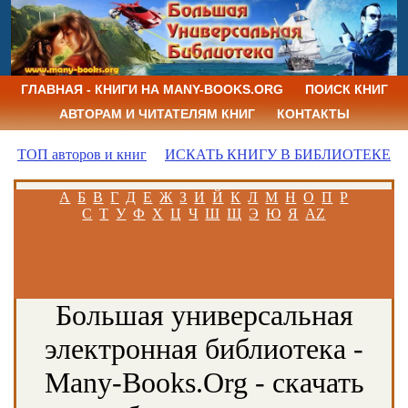
ГЛАВНАЯ - КНИГИ НА MANY-BOOKS.ORG
ПОИСК КНИГ
АВТОРАМ И ЧИТАТЕЛЯМ КНИГ
КОНТАКТЫ
ТОП авторов и книг
ИСКАТЬ КНИГУ В БИБЛИОТЕКЕ
А
Б
В
Г
Д
Е
Ж
З
И
Й
К
Л
М
Н
О
П
Р
С
Т
У
Ф
Х
Ц
Ч
Ш
Щ
Э
Ю
Я
AZ
Большая универсальная
электронная библиотека -
Many-Books.Org - скачать