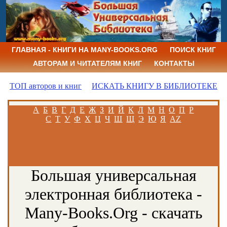
ГЛАВНАЯ - КНИГИ НА MANY-BOOKS.ORG
ПОИСК КНИГ
АВТОРАМ И ЧИТАТЕЛЯМ КНИГ
КОНТАКТЫ
ТОП авторов и книг
ИСКАТЬ КНИГУ В БИБЛИОТЕКЕ
А
Б
В
Г
Д
Е
Ж
З
И
Й
К
Л
М
Н
О
П
Р
С
Т
У
Ф
Х
Ц
Ч
Ш
Щ
Э
Ю
Я
AZ
Большая универсальная
электронная библиотека -
Many-Books.Org - скачать