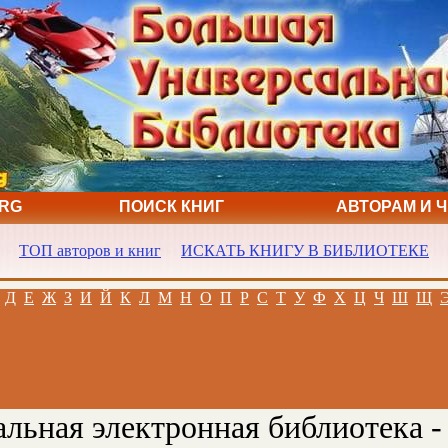
ORG
ПОИСК КНИГ
АВТОРАМ И 
ТОП авторов и книг
ИСКАТЬ КНИГУ В БИБЛИОТЕКЕ
Д
Е
Ж
З
И
Й
К
Л
М
Н
О
П
Р
С
Т
У
Ф
Х
Ц
Ч
Ш
Щ
льная электронная библиотека -