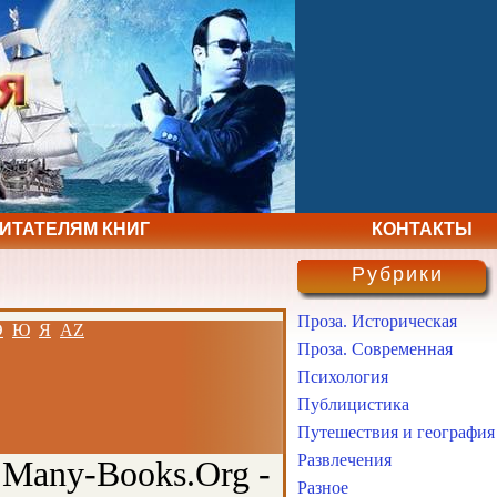
ЧИТАТЕЛЯМ КНИГ
КОНТАКТЫ
Рубрики
Проза. Историческая
Э
Ю
Я
AZ
Проза. Современная
Психология
Публицистика
Путешествия и география
Развлечения
 Many-Books.Org -
Разное