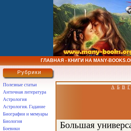
ГЛАВНАЯ - КНИГИ НА MANY-BOOKS.
Рубрики
Полезные статьи
А
Б
В
Г
Античная литература
Астрология
Астрология. Гадание
Биографии и мемуары
Биология
Большая универса
Боевики