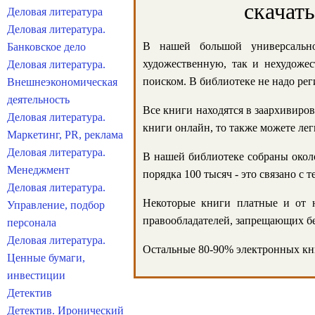
скачат
Деловая литература
Деловая литература.
В нашей большой универсально
Банковское дело
художественную, так и нехудожес
Деловая литература.
поиском. В библиотеке не надо реги
Внешнеэкономическая
деятельность
Все книги находятся в заархивиров
Деловая литература.
книги онлайн, то также можете лег
Маркетинг, PR, реклама
Деловая литература.
В нашей библиотеке собраны около
Менеджмент
порядка 100 тысяч - это связано с
Деловая литература.
Некоторые книги платные и от н
Управление, подбор
правообладателей, запрещающих бе
персонала
Деловая литература.
Остальные 80-90% электронных кни
Ценные бумаги,
инвестиции
Детектив
Детектив. Иронический