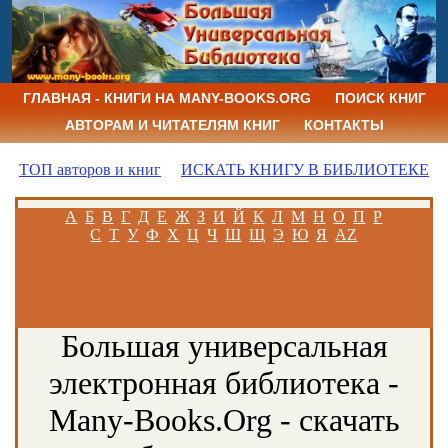
ГЛАВНАЯ - КНИГИ НА MANY-BOOKS.ORG
ПОИСК КНИГ
АВТОРАМ И ЧИТАТЕЛЯМ КНИГ
КОНТАКТЫ
ТОП авторов и книг
ИСКАТЬ КНИГУ В БИБЛИОТЕКЕ
А
Б
В
Г
Д
Е
Ж
З
И
Й
К
Л
М
Н
О
П
Р
С
Т
У
Ф
Х
Ц
Ч
Ш
Щ
Э
Ю
Я
AZ
Большая универсальная
электронная библиотека -
Many-Books.Org - скачать