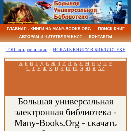
ГЛАВНАЯ - КНИГИ НА MANY-BOOKS.ORG
ПОИСК КНИГ
АВТОРАМ И ЧИТАТЕЛЯМ КНИГ
КОНТАКТЫ
ТОП авторов и книг
ИСКАТЬ КНИГУ В БИБЛИОТЕКЕ
А
Б
В
Г
Д
Е
Ж
З
И
Й
К
Л
М
Н
О
П
Р
С
Т
У
Ф
Х
Ц
Ч
Ш
Щ
Э
Ю
Я
AZ
Большая универсальная
электронная библиотека -
Many-Books.Org - скачать