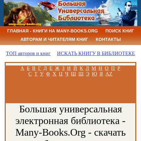
ГЛАВНАЯ - КНИГИ НА MANY-BOOKS.ORG
ПОИСК КНИГ
АВТОРАМ И ЧИТАТЕЛЯМ КНИГ
КОНТАКТЫ
ТОП авторов и книг
ИСКАТЬ КНИГУ В БИБЛИОТЕКЕ
А
Б
В
Г
Д
Е
Ж
З
И
Й
К
Л
М
Н
О
П
Р
С
Т
У
Ф
Х
Ц
Ч
Ш
Щ
Э
Ю
Я
AZ
Большая универсальная
электронная библиотека -
Many-Books.Org - скачать