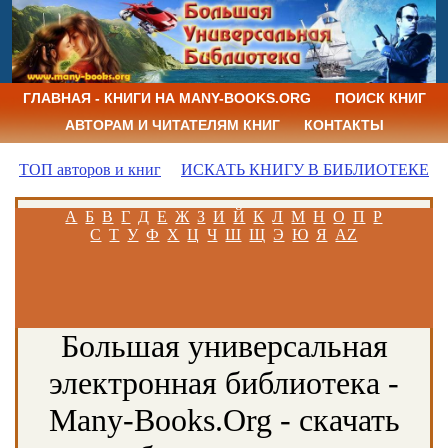
ГЛАВНАЯ - КНИГИ НА MANY-BOOKS.ORG
ПОИСК КНИГ
АВТОРАМ И ЧИТАТЕЛЯМ КНИГ
КОНТАКТЫ
ТОП авторов и книг
ИСКАТЬ КНИГУ В БИБЛИОТЕКЕ
А
Б
В
Г
Д
Е
Ж
З
И
Й
К
Л
М
Н
О
П
Р
С
Т
У
Ф
Х
Ц
Ч
Ш
Щ
Э
Ю
Я
AZ
Большая универсальная
электронная библиотека -
Many-Books.Org - скачать