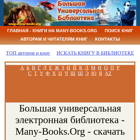
ГЛАВНАЯ - КНИГИ НА MANY-BOOKS.ORG
ПОИСК КНИГ
АВТОРАМ И ЧИТАТЕЛЯМ КНИГ
КОНТАКТЫ
ТОП авторов и книг
ИСКАТЬ КНИГУ В БИБЛИОТЕКЕ
А
Б
В
Г
Д
Е
Ж
З
И
Й
К
Л
М
Н
О
П
Р
С
Т
У
Ф
Х
Ц
Ч
Ш
Щ
Э
Ю
Я
AZ
Большая универсальная
электронная библиотека -
Many-Books.Org - скачать