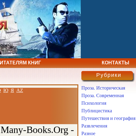
ЧИТАТЕЛЯМ КНИГ
КОНТАКТЫ
Рубрики
Проза. Историческая
Э
Ю
Я
AZ
Проза. Современная
Психология
Публицистика
Путешествия и география
Развлечения
 Many-Books.Org -
Разное