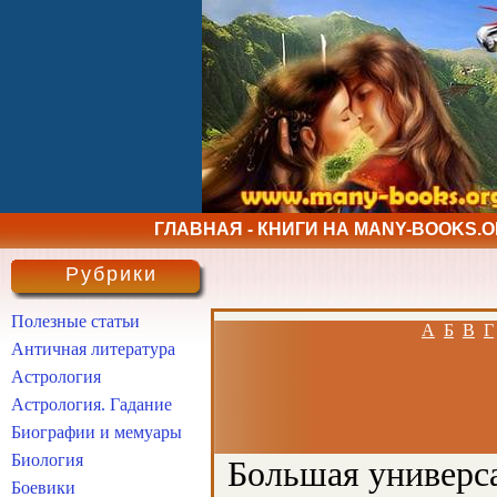
ГЛАВНАЯ - КНИГИ НА MANY-BOOKS.
Рубрики
Полезные статьи
А
Б
В
Г
Античная литература
Астрология
Астрология. Гадание
Биографии и мемуары
Биология
Большая универса
Боевики