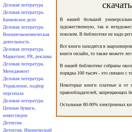
скачат
Деловая литература
Деловая литература.
В нашей большой универсально
Банковское дело
художественную, так и нехудожес
Деловая литература.
поиском. В библиотеке не надо реги
Внешнеэкономическая
деятельность
Все книги находятся в заархивиров
Деловая литература.
книги онлайн, то также можете лег
Маркетинг, PR, реклама
Деловая литература.
В нашей библиотеке собраны около
Менеджмент
порядка 100 тысяч - это связано с
Деловая литература.
Некоторые книги платные и от н
Управление, подбор
правообладателей, запрещающих бе
персонала
Деловая литература.
Остальные 80-90% электронных кни
Ценные бумаги,
инвестиции
Детектив
Детектив. Иронический