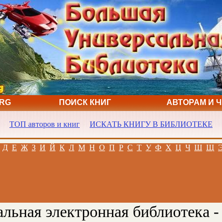
ORG
ПОИСК КНИГ
АВТОРАМ И 
ТОП авторов и книг
ИСКАТЬ КНИГУ В БИБЛИОТЕКЕ
Д
Е
Ж
З
И
Й
К
Л
М
Н
О
П
Р
С
Т
У
Ф
Х
Ц
Ч
Ш
Щ
льная электронная библиотека -