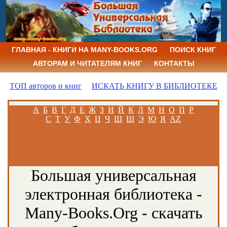
ГЛАВНАЯ - КНИГИ НА MANY-BOOKS.ORG
ПОИСК КНИГ
АВТОРАМ И ЧИТАТЕЛЯМ КНИГ
КОНТАКТЫ
ТОП авторов и книг
ИСКАТЬ КНИГУ В БИБЛИОТЕКЕ
А
Б
В
Г
Д
Е
Ж
З
И
Й
К
Л
М
Н
О
П
Р
С
Т
У
Ф
Х
Ц
Ч
Ш
Щ
Э
Ю
Я
AZ
Большая универсальная
электронная библиотека -
Many-Books.Org - скачать