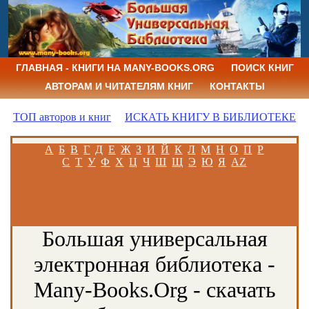
ГЛАВНАЯ - КНИГИ НА MANY-BOOKS.ORG
ПОИСК КНИГ
АВТОРАМ И ЧИТАТЕЛЯМ КНИГ
КОНТАКТЫ
ТОП авторов и книг
ИСКАТЬ КНИГУ В БИБЛИОТЕКЕ
А
Б
В
Г
Д
Е
Ж
З
И
Й
К
Л
М
Н
О
П
Р
С
Т
У
Ф
Х
Ц
Ч
Ш
Щ
Э
Ю
Я
AZ
Большая универсальная
электронная библиотека -
Many-Books.Org - скачать