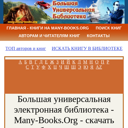
ГЛАВНАЯ - КНИГИ НА MANY-BOOKS.ORG
ПОИСК КНИГ
АВТОРАМ И ЧИТАТЕЛЯМ КНИГ
КОНТАКТЫ
ТОП авторов и книг
ИСКАТЬ КНИГУ В БИБЛИОТЕКЕ
А
Б
В
Г
Д
Е
Ж
З
И
Й
К
Л
М
Н
О
П
Р
С
Т
У
Ф
Х
Ц
Ч
Ш
Щ
Э
Ю
Я
AZ
Большая универсальная
электронная библиотека -
Many-Books.Org - скачать