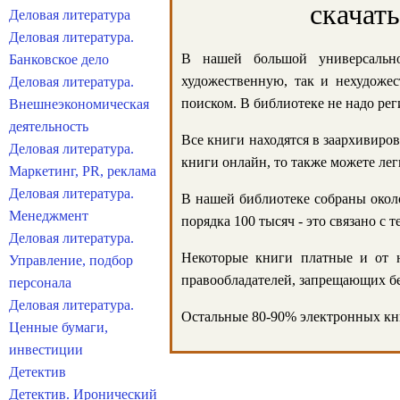
скачат
Деловая литература
Деловая литература.
В нашей большой универсально
Банковское дело
художественную, так и нехудожес
Деловая литература.
поиском. В библиотеке не надо реги
Внешнеэкономическая
деятельность
Все книги находятся в заархивиров
Деловая литература.
книги онлайн, то также можете лег
Маркетинг, PR, реклама
Деловая литература.
В нашей библиотеке собраны около
Менеджмент
порядка 100 тысяч - это связано с
Деловая литература.
Некоторые книги платные и от н
Управление, подбор
правообладателей, запрещающих бе
персонала
Деловая литература.
Остальные 80-90% электронных кни
Ценные бумаги,
инвестиции
Детектив
Детектив. Иронический