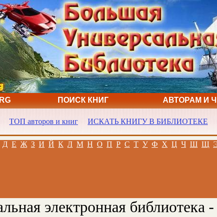
ORG
ПОИСК КНИГ
АВТОРАМ И 
ТОП авторов и книг
ИСКАТЬ КНИГУ В БИБЛИОТЕКЕ
Д
Е
Ж
З
И
Й
К
Л
М
Н
О
П
Р
С
Т
У
Ф
Х
Ц
Ч
Ш
Щ
льная электронная библиотека -