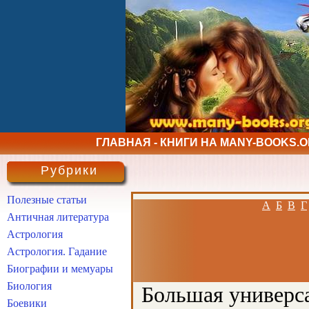
ГЛАВНАЯ - КНИГИ НА MANY-BOOKS.
Рубрики
Полезные статьи
А
Б
В
Г
Античная литература
Астрология
Астрология. Гадание
Биографии и мемуары
Биология
Большая универса
Боевики