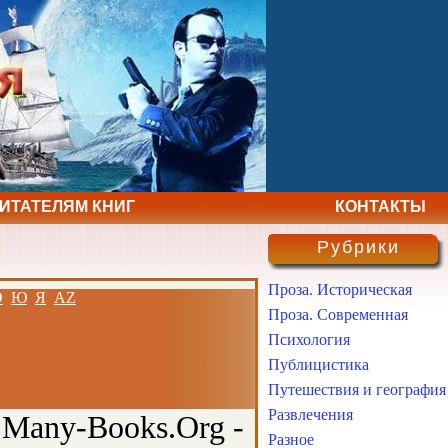
ЧИТАТЕЛЯМ КНИГ
КОНТАКТЫ
Рубрики
Проза. Историческая
Э
Ю
Я
AZ
Проза. Современная
Психология
Публицистика
Путешествия и география
Развлечения
 Many-Books.Org -
Разное