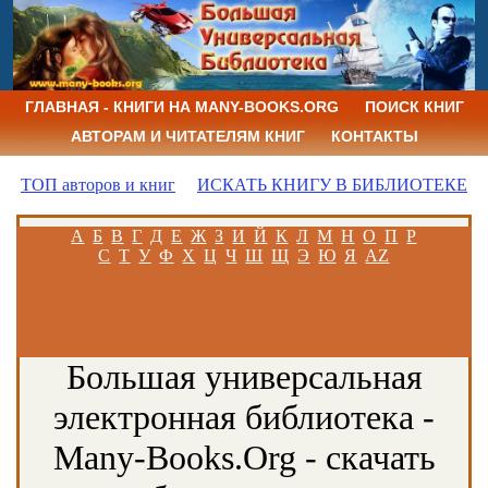
ГЛАВНАЯ - КНИГИ НА MANY-BOOKS.ORG
ПОИСК КНИГ
АВТОРАМ И ЧИТАТЕЛЯМ КНИГ
КОНТАКТЫ
ТОП авторов и книг
ИСКАТЬ КНИГУ В БИБЛИОТЕКЕ
А
Б
В
Г
Д
Е
Ж
З
И
Й
К
Л
М
Н
О
П
Р
С
Т
У
Ф
Х
Ц
Ч
Ш
Щ
Э
Ю
Я
AZ
Большая универсальная
электронная библиотека -
Many-Books.Org - скачать