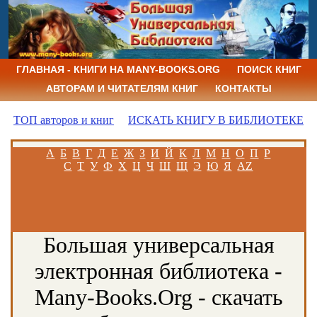
ГЛАВНАЯ - КНИГИ НА MANY-BOOKS.ORG
ПОИСК КНИГ
АВТОРАМ И ЧИТАТЕЛЯМ КНИГ
КОНТАКТЫ
ТОП авторов и книг
ИСКАТЬ КНИГУ В БИБЛИОТЕКЕ
А
Б
В
Г
Д
Е
Ж
З
И
Й
К
Л
М
Н
О
П
Р
С
Т
У
Ф
Х
Ц
Ч
Ш
Щ
Э
Ю
Я
AZ
Большая универсальная
электронная библиотека -
Many-Books.Org - скачать