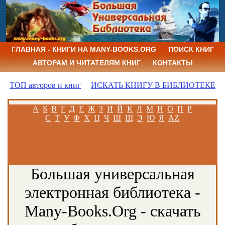
ГЛАВНАЯ - КНИГИ НА MANY-BOOKS.ORG
ПОИСК КНИГ
АВТОРАМ И ЧИТАТЕЛЯМ КНИГ
КОНТАКТЫ
ТОП авторов и книг
ИСКАТЬ КНИГУ В БИБЛИОТЕКЕ
А
Б
В
Г
Д
Е
Ж
З
И
Й
К
Л
М
Н
О
П
Р
С
Т
У
Ф
Х
Ц
Ч
Ш
Щ
Э
Ю
Я
AZ
Большая универсальная
электронная библиотека -
Many-Books.Org - скачать