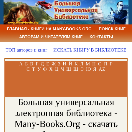
ГЛАВНАЯ - КНИГИ НА MANY-BOOKS.ORG
ПОИСК КНИГ
АВТОРАМ И ЧИТАТЕЛЯМ КНИГ
КОНТАКТЫ
ТОП авторов и книг
ИСКАТЬ КНИГУ В БИБЛИОТЕКЕ
А
Б
В
Г
Д
Е
Ж
З
И
Й
К
Л
М
Н
О
П
Р
С
Т
У
Ф
Х
Ц
Ч
Ш
Щ
Э
Ю
Я
AZ
Большая универсальная
электронная библиотека -
Many-Books.Org - скачать