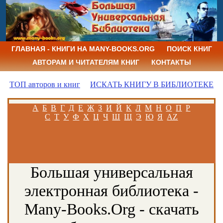
ГЛАВНАЯ - КНИГИ НА MANY-BOOKS.ORG
ПОИСК КНИГ
АВТОРАМ И ЧИТАТЕЛЯМ КНИГ
КОНТАКТЫ
ТОП авторов и книг
ИСКАТЬ КНИГУ В БИБЛИОТЕКЕ
А
Б
В
Г
Д
Е
Ж
З
И
Й
К
Л
М
Н
О
П
Р
С
Т
У
Ф
Х
Ц
Ч
Ш
Щ
Э
Ю
Я
AZ
Большая универсальная
электронная библиотека -
Many-Books.Org - скачать