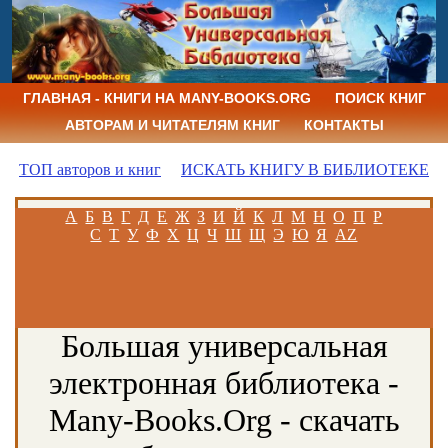
ГЛАВНАЯ - КНИГИ НА MANY-BOOKS.ORG
ПОИСК КНИГ
АВТОРАМ И ЧИТАТЕЛЯМ КНИГ
КОНТАКТЫ
ТОП авторов и книг
ИСКАТЬ КНИГУ В БИБЛИОТЕКЕ
А
Б
В
Г
Д
Е
Ж
З
И
Й
К
Л
М
Н
О
П
Р
С
Т
У
Ф
Х
Ц
Ч
Ш
Щ
Э
Ю
Я
AZ
Большая универсальная
электронная библиотека -
Many-Books.Org - скачать