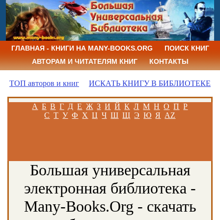
ГЛАВНАЯ - КНИГИ НА MANY-BOOKS.ORG
ПОИСК КНИГ
АВТОРАМ И ЧИТАТЕЛЯМ КНИГ
КОНТАКТЫ
ТОП авторов и книг
ИСКАТЬ КНИГУ В БИБЛИОТЕКЕ
А
Б
В
Г
Д
Е
Ж
З
И
Й
К
Л
М
Н
О
П
Р
С
Т
У
Ф
Х
Ц
Ч
Ш
Щ
Э
Ю
Я
AZ
Большая универсальная
электронная библиотека -
Many-Books.Org - скачать